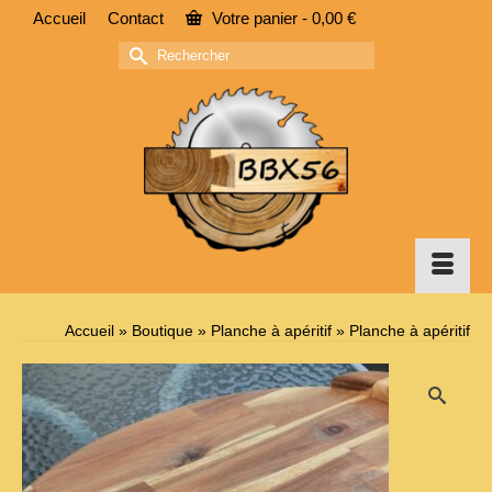
Accueil
Contact
Votre panier
-
0,00
€
Rechercher :
Accueil
»
Boutique
»
Planche à apéritif
»
Planche à apéritif