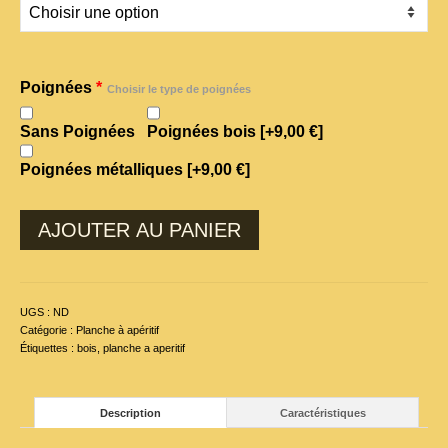
Poignées
*
Choisir le type de poignées
Sans Poignées
Poignées bois
[+9,00 €]
Poignées métalliques
[+9,00 €]
AJOUTER AU PANIER
UGS :
ND
Catégorie :
Planche à apéritif
Étiquettes :
bois
,
planche a aperitif
Description
Caractéristiques