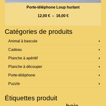
Porte-téléphone Loup hurlant
Plage
12,00
€
–
16,00
€
de
CHOIX DES OPTIONS
prix :
Ce
12,00 €
Catégories de produits
produit
à
a
16,00 €
plusieurs
Animal à bascule
variations.
Les
Cadeau
options
peuvent
Planche à apéritif
être
choisies
Planche à découper
sur
la
Porte-téléphone
page
du
Puzzle
produit
Étiquettes produit