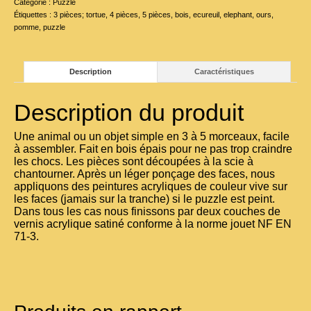
Catégorie :
Puzzle
Étiquettes :
3 pièces; tortue
,
4 pièces
,
5 pièces
,
bois
,
ecureuil
,
elephant
,
ours
,
pomme
,
puzzle
Description
Caractéristiques
Description du produit
Une animal ou un objet simple en 3 à 5 morceaux, facile
à assembler. Fait en bois épais pour ne pas trop craindre
les chocs. Les pièces sont découpées à la scie à
chantourner. Après un léger ponçage des faces, nous
appliquons des peintures acryliques de couleur vive sur
les faces (jamais sur la tranche) si le puzzle est peint.
Dans tous les cas nous finissons par deux couches de
vernis acrylique satiné conforme à la norme jouet NF EN
71-3.