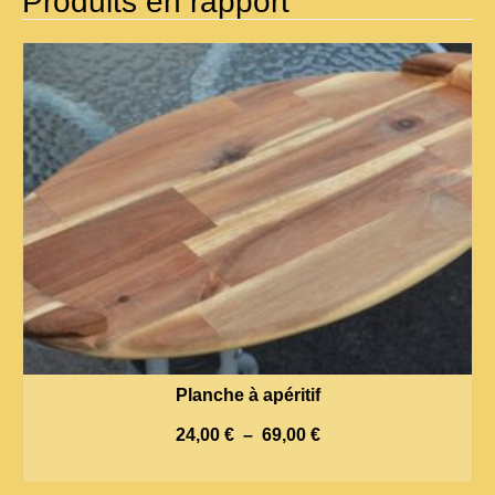
Produits en rapport
Planche à apéritif
Plage
24,00
€
–
69,00
€
de
CHOIX DES OPTIONS
prix :
Ce
24,00 €