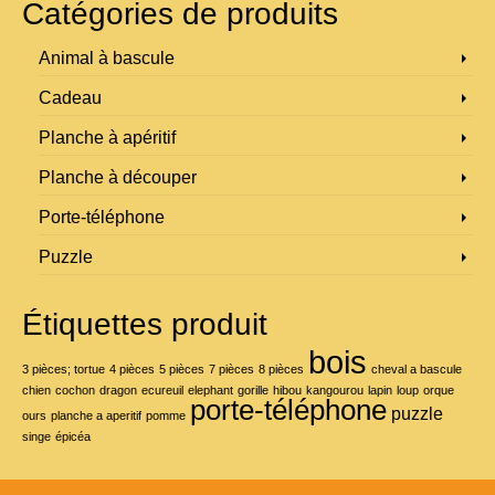
Catégories de produits
produit
à
a
69,00 €
plusieurs
Animal à bascule
variations.
Les
Cadeau
options
peuvent
Planche à apéritif
être
choisies
Planche à découper
sur
la
Porte-téléphone
page
du
Puzzle
produit
Étiquettes produit
bois
3 pièces; tortue
4 pièces
5 pièces
7 pièces
8 pièces
cheval a bascule
chien
cochon
dragon
ecureuil
elephant
gorille
hibou
kangourou
lapin
loup
orque
porte-téléphone
puzzle
ours
planche a aperitif
pomme
singe
épicéa