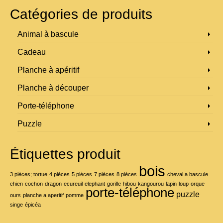
produit
à
Catégories de produits
a
29,00 €
plusieurs
variations.
Animal à bascule
Les
options
Cadeau
peuvent
être
Planche à apéritif
choisies
sur
Planche à découper
la
page
Porte-téléphone
du
produit
Puzzle
Étiquettes produit
bois
3 pièces; tortue
4 pièces
5 pièces
7 pièces
8 pièces
cheval a bascule
chien
cochon
dragon
ecureuil
elephant
gorille
hibou
kangourou
lapin
loup
orque
porte-téléphone
puzzle
ours
planche a aperitif
pomme
singe
épicéa