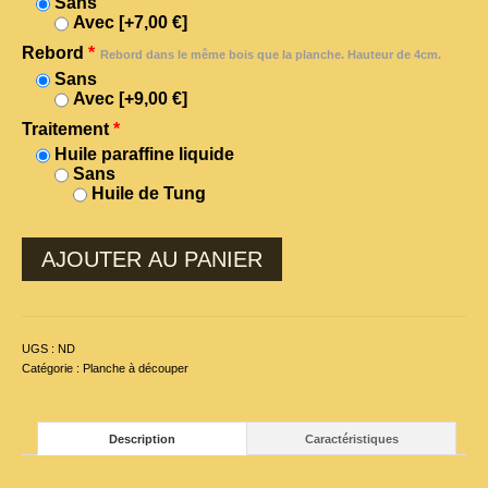
Sans
Avec
[+7,00 €]
Rebord
*
Rebord dans le même bois que la planche. Hauteur de 4cm.
Sans
Avec
[+9,00 €]
Traitement
*
Huile paraffine liquide
Sans
Huile de Tung
AJOUTER AU PANIER
UGS :
ND
Catégorie :
Planche à découper
Description
Caractéristiques